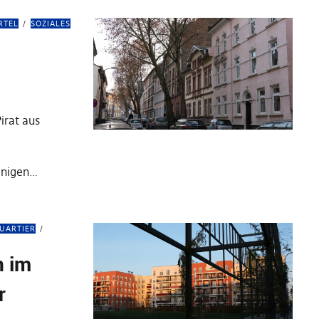
RTEL
SOZIALES
Pirat aus
einigen…
UARTIER
n im
r