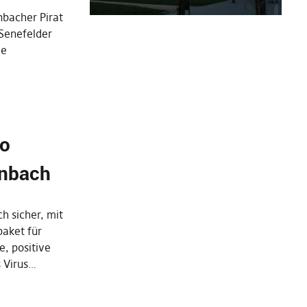
nbacher Pirat
 Senefelder
ie
ro
enbach
ch sicher, mit
paket für
e, positive
s Virus…