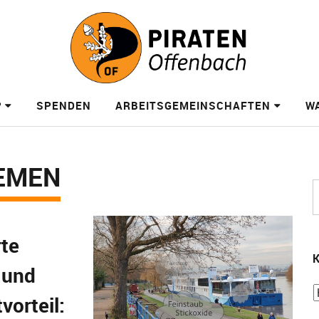
?
SPENDEN
ARBEITSGEMEINSCHAFTEN
W
EMEN
rte
K
 und
vorteil: