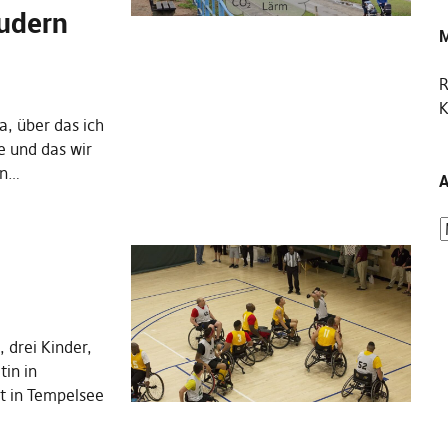
eudern
M
R
K
a, über das ich
e und das wir
nn…
A
 drei Kinder,
tin in
it in Tempelsee