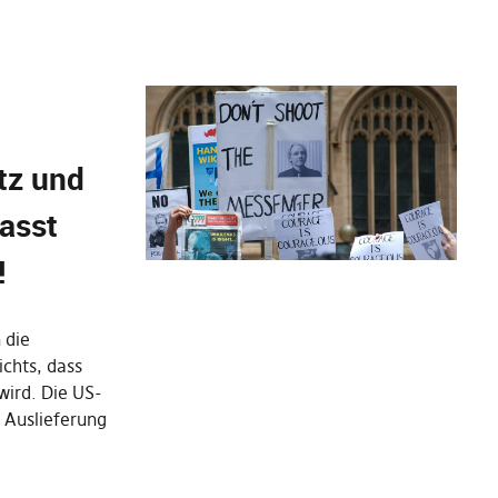
tz und
asst
!
 die
chts, dass
wird. Die US-
 Auslieferung