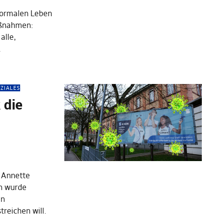
normalen Leben
aßnahmen:
alle,
…
ZIALES
 die
d Annette
n wurde
en
treichen will.