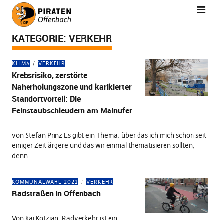
KATEGORIE:
VERKEHR
KLIMA
VERKEHR
Krebsrisiko, zerstörte
Naherholungszone und karikierter
Standortvorteil: Die
Feinstaubschleudern am Mainufer
von Stefan Prinz Es gibt ein Thema, über das ich mich schon seit
einiger Zeit ärgere und das wir einmal thematisieren sollten,
denn…
KOMMUNALWAHL 2021
VERKEHR
Radstraßen in Offenbach
Von Kai Kotzian. Radverkehr ist ein