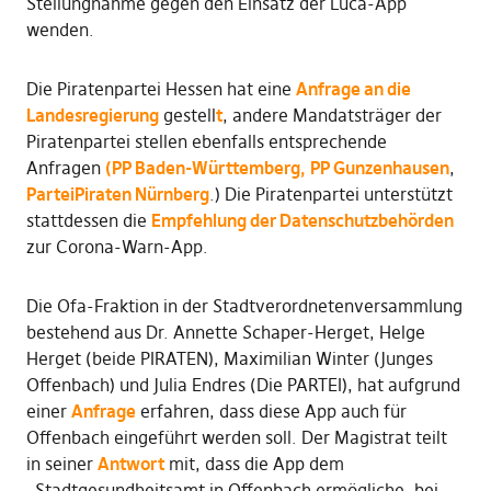
Stellungnahme gegen den Einsatz der Luca-App
wenden.
Die Piratenpartei Hessen hat eine
Anfrage an die
Landesregierung
gestell
t
, andere Mandatsträger der
Piratenpartei stellen ebenfalls entsprechende
Anfragen
(PP Baden-Württemberg,
PP Gunzenhausen
,
ParteiPiraten Nürnberg
.) Die Piratenpartei unterstützt
stattdessen die
Empfehlung der Datenschutzbehörden
zur Corona-Warn-App.
Die Ofa-Fraktion in der Stadtverordnetenversammlung
bestehend aus Dr. Annette Schaper-Herget, Helge
Herget (beide PIRATEN), Maximilian Winter (Junges
Offenbach) und Julia Endres (Die PARTEI), hat aufgrund
einer
Anfrage
erfahren, dass diese App auch für
Offenbach eingeführt werden soll. Der Magistrat teilt
in seiner
Antwort
mit, dass die App dem
„Stadtgesundheitsamt in Offenbach ermögliche, bei