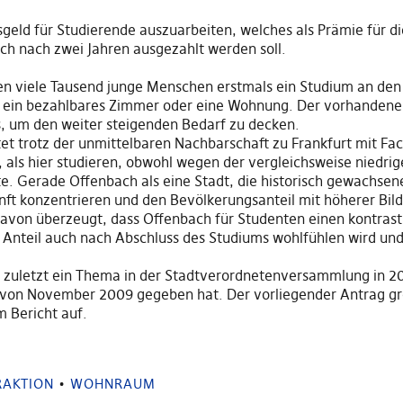
sgeld für Studierende auszuarbeiten, welches als Prämie für 
ch nach zwei Jahren ausgezahlt werden soll.
n viele Tausend junge Menschen erstmals ein Studium an den
nd ein bezahlbares Zimmer oder eine Wohnung. Der vorhande
s, um den weiter steigenden Bedarf zu decken.
et trotz der unmittelbaren Nachbarschaft zu Frankfurt mit Fa
s hier studieren, obwohl wegen der vergleichsweise niedrig
ste. Gerade Offenbach als eine Stadt, die historisch gewachs
nft konzentrieren und den Bevölkerungsanteil mit höherer Bil
 davon überzeugt, dass Offenbach für Studenten einen kontras
r Anteil auch nach Abschluss des Studiums wohlfühlen wird und
uletzt ein Thema in der Stadtverordnetenversammlung in 200
5 von November 2009 gegeben hat. Der vorliegender Antrag gre
 Bericht auf.
RAKTION
•
WOHNRAUM