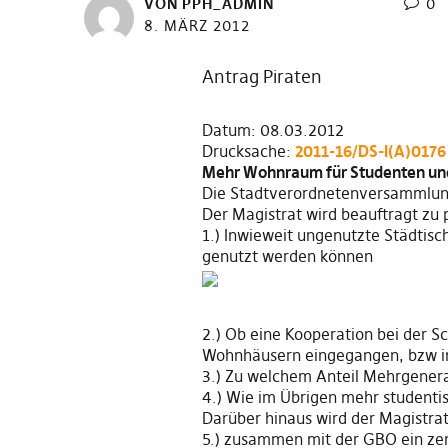
VON
PPH_ADMIN
0
8. MÄRZ 2012
Antrag Piraten
Datum: 08.03.2012
Drucksache:
2011-16/DS-I(A)017
Mehr Wohnraum für Studenten un
Die Stadtverordnetenversammlun
Der Magistrat wird beauftragt zu 
1.) Inwieweit ungenutzte Städtis
genutzt werden können
2.) Ob eine Kooperation bei der 
Wohnhäusern eingegangen, bzw in
3.) Zu welchem Anteil Mehrgene
4.) Wie im Übrigen mehr student
Darüber hinaus wird der Magistrat
5.) zusammen mit der GBO ein ze