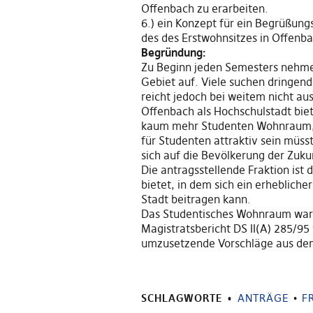
Offenbach zu erarbeiten.
6.) ein Konzept für ein Begrüßung
des des Erstwohnsitzes in Offenba
Begründung:
Zu Beginn jeden Semesters nehme
Gebiet auf. Viele suchen dringe
reicht jedoch bei weitem nicht au
Offenbach als Hochschulstadt biet
kaum mehr Studenten Wohnraum, al
für Studenten attraktiv sein müs
sich auf die Bevölkerung der Zuku
Die antragsstellende Fraktion ist
bietet, in dem sich ein erhebliche
Stadt beitragen kann.
Das Studentisches Wohnraum war z
Magistratsbericht DS II(A) 285/9
umzusetzende Vorschläge aus dem
SCHLAGWORTE
ANTRÄGE
•
F