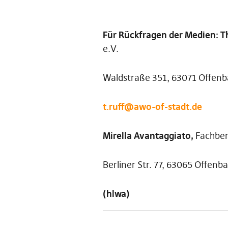
Für Rückfragen der Medien: T
e.V.
Waldstraße 351, 63071 Offenb
t.ruff@awo-of-stadt.de
Mirella Avantaggiato,
Fachbere
Berliner Str. 77, 63065 Offenb
(hlwa)