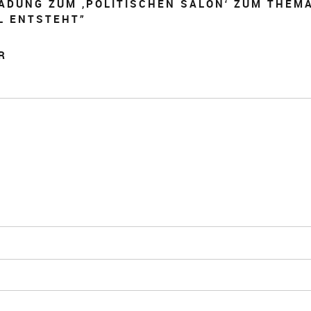
ADUNG ZUM ‚POLITISCHEN SALON‘ ZUM THEM
L ENTSTEHT
”
R